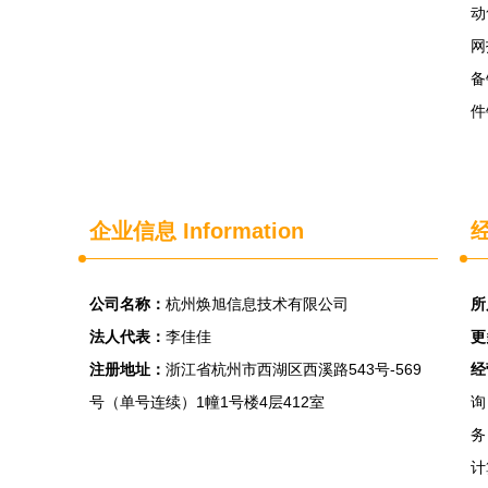
动
网
备
件
企业信息
Information
经
公司名称：
杭州焕旭信息技术有限公司
所
法人代表：
李佳佳
更
注册地址：
浙江省杭州市西湖区西溪路543号-569
经
号（单号连续）1幢1号楼4层412室
询
务
计